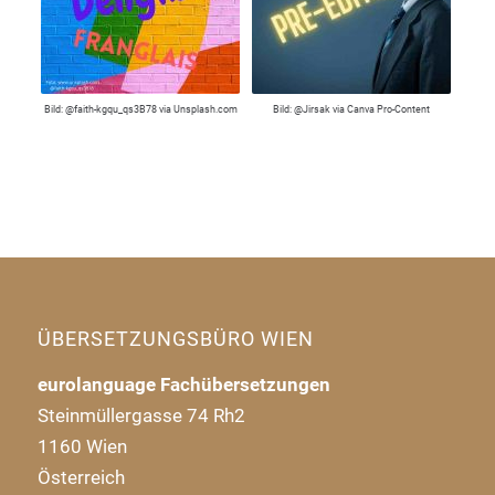
Bild: @faith-kgqu_qs3B78 via Unsplash.com
Bild: @Jirsak via Canva Pro-Content
ÜBERSETZUNGSBÜRO WIEN
eurolanguage Fachübersetzungen
Steinmüllergasse 74 Rh2
1160 Wien
Österreich