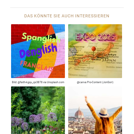
DAS KÖNNTE SIE AUCH INTERESSIEREN
Bild: @faith-kgqu_qs3B78 via Unsplash.com
@canva Pro-Content (JonGorr)