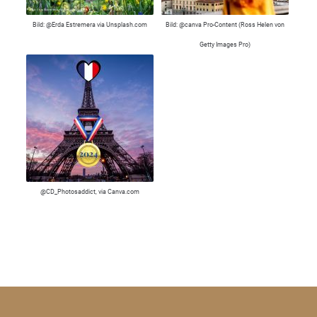
Bild: @Erda Estremera via Unsplash.com
Bild: @canva Pro-Content (Ross Helen von
Getty Images Pro)
@CD_Photosaddict, via Canva.com