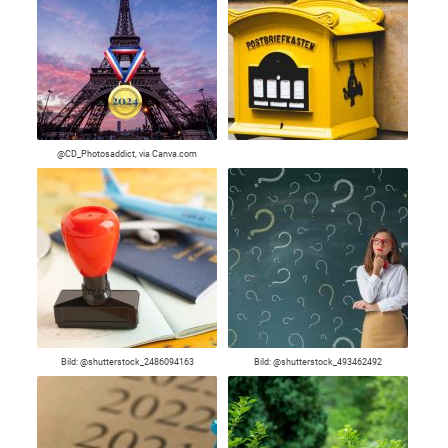
@CD_Photosaddict, via Canva.com
Bild: @shutterstock_2486094163
Bild: @shutterstock_493462492